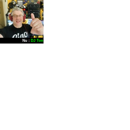
Nu :
DJ Ton Peeters
- Straks :
NonStop Muziek